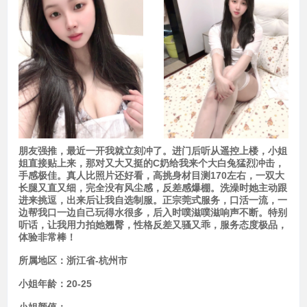
朋友强推，最近一开我就立刻冲了。进门后听从遥控上楼，小姐
姐直接贴上来，那对又大又挺的C奶给我来个大白兔猛烈冲击，
手感极佳。真人比照片还好看，高挑身材目测170左右，一双大
长腿又直又细，完全没有风尘感，反差感爆棚。洗澡时她主动跟
进来挑逗，出来后让我自选制服。正宗莞式服务，口活一流，一
边帮我口一边自己玩得水很多，后入时噗滋噗滋响声不断。特别
听话，让我用力拍她翘臀，性格反差又骚又乖，服务态度极品，
体验非常棒！
所属地区：
浙江省-杭州市
小姐年龄：
20-25