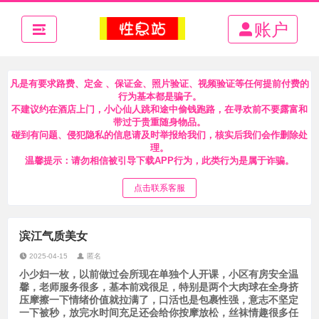
账户
凡是有要求路费、定金 、保证金、照片验证、视频验证等任何提前付费的
行为基本都是骗子。
不建议约在酒店上门，小心仙人跳和途中偷钱跑路，在寻欢前不要露富和
带过于贵重随身物品。
碰到有问题、侵犯隐私的信息请及时举报给我们，核实后我们会作删除处
理。
温馨提示：请勿相信被引导下载APP行为，此类行为是属于诈骗。
点击联系客服
滨江气质美女
2025-04-15
匿名
小少妇一枚，以前做过会所现在单独个人开课，小区有房安全温
馨，老师服务很多，基本前戏很足，特别是两个大肉球在全身挤
压摩擦一下情绪价值就拉满了，口活也是包裹性强，意志不坚定
一下被秒，放完水时间充足还会给你按摩放松，丝袜情趣很多任