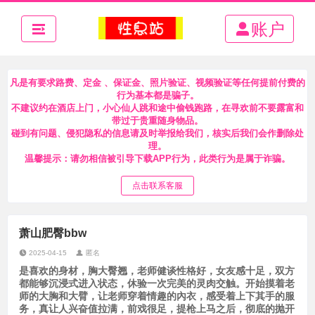
账户
凡是有要求路费、定金 、保证金、照片验证、视频验证等任何提前付费的
行为基本都是骗子。
不建议约在酒店上门，小心仙人跳和途中偷钱跑路，在寻欢前不要露富和
带过于贵重随身物品。
碰到有问题、侵犯隐私的信息请及时举报给我们，核实后我们会作删除处
理。
温馨提示：请勿相信被引导下载APP行为，此类行为是属于诈骗。
点击联系客服
萧山肥臀bbw
2025-04-15
匿名
是喜欢的身材，胸大臀翘，老师健谈性格好，女友感十足，双方
都能够沉浸式进入状态，休验一次完美的灵肉交触。开始摸着老
师的大胸和大臂，让老师穿着情趣的內衣，感受着上下其手的服
务，真让人兴奋值拉满，前戏很足，提枪上马之后，彻底的抛开