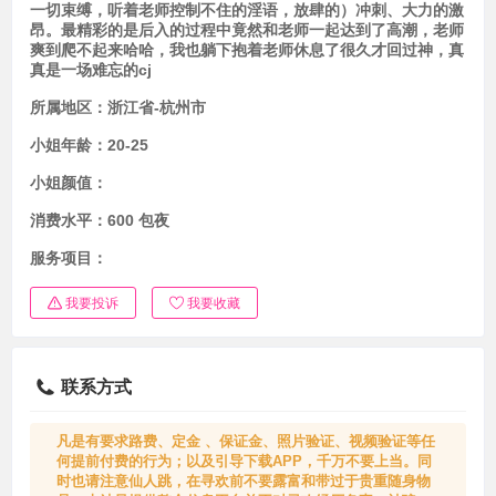
一切束缚，听着老师控制不住的淫语，放肆的）冲刺、大力的激
昂。最精彩的是后入的过程中竟然和老师一起达到了高潮，老师
爽到爬不起来哈哈，我也躺下抱着老师休息了很久才回过神，真
真是一场难忘的cj
所属地区：
浙江省-杭州市
小姐年龄：
20-25
小姐颜值：
消费水平：
600 包夜
服务项目：
我要投诉
我要收藏
联系方式
凡是有要求路费、定金 、保证金、照片验证、视频验证等任
何提前付费的行为；以及引导下载APP，千万不要上当。同
时也请注意仙人跳，在寻欢前不要露富和带过于贵重随身物