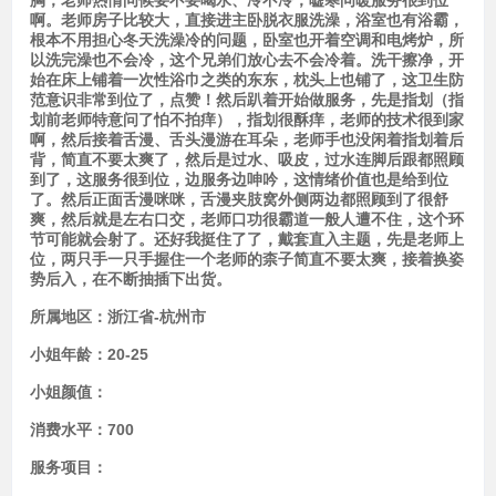
胸，老师热情问候要不要喝水、冷不冷，嘘寒问暖服务很到位
啊。老师房子比较大，直接进主卧脱衣服洗澡，浴室也有浴霸，
根本不用担心冬天洗澡冷的问题，卧室也开着空调和电烤炉，所
以洗完澡也不会冷，这个兄弟们放心去不会冷着。洗干擦净，开
始在床上铺着一次性浴巾之类的东东，枕头上也铺了，这卫生防
范意识非常到位了，点赞！然后趴着开始做服务，先是指划（指
划前老师特意问了怕不拍痒），指划很酥痒，老师的技术很到家
啊，然后接着舌漫、舌头漫游在耳朵，老师手也没闲着指划着后
背，简直不要太爽了，然后是过水、吸皮，过水连脚后跟都照顾
到了，这服务很到位，边服务边呻吟，这情绪价值也是给到位
了。然后正面舌漫咪咪，舌漫夹肢窝外侧两边都照顾到了很舒
爽，然后就是左右口交，老师口功很霸道一般人遭不住，这个环
节可能就会射了。还好我挺住了了，戴套直入主题，先是老师上
位，两只手一只手握住一个老师的柰子简直不要太爽，接着换姿
势后入，在不断抽插下出货。
所属地区：
浙江省-杭州市
小姐年龄：
20-25
小姐颜值：
消费水平：
700
服务项目：