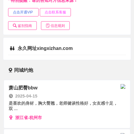
* 特别提醒：请勿告知对方信息来源！
点击开通VIP
点击联系客服
鉴别指南
信息规则
永久网址xingxizhan.com
同城约炮
萧山肥臀bbw
2025-04-15
是喜欢的身材，胸大臀翘，老师健谈性格好，女友感十足，
双 ...
浙江省-杭州市