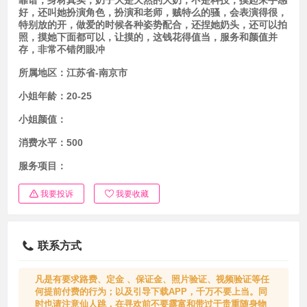
靠谱，身材真实，奶子大是天然的大奶，不是科技，摸起来手感
好，还叫她扮演角色，扮演和老师，贼特么的骚，会表演得很，
特别放的开，做爱的时候各种姿势配合，还捏她奶头，还可以拍
照，摸她下面都可以，让摸的，这钱花得值当，服务和颜值并
存，非常不错闭眼冲
所属地区：
江苏省-南京市
小姐年龄：
20-25
小姐颜值：
消费水平：
500
服务项目：
我要投诉
我要收藏
联系方式
凡是有要求路费、定金 、保证金、照片验证、视频验证等任
何提前付费的行为；以及引导下载APP，千万不要上当。同
时也请注意仙人跳，在寻欢前不要露富和带过于贵重随身物