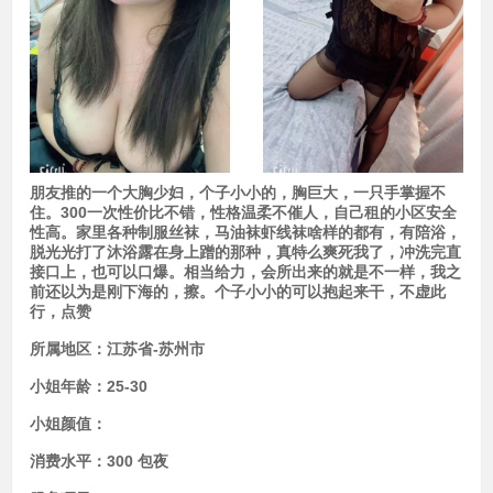
朋友推的一个大胸少妇，个子小小的，胸巨大，一只手掌握不
住。300一次性价比不错，性格温柔不催人，自己租的小区安全
性高。家里各种制服丝袜，马油袜虾线袜啥样的都有，有陪浴，
脱光光打了沐浴露在身上蹭的那种，真特么爽死我了，冲洗完直
接口上，也可以口爆。相当给力，会所出来的就是不一样，我之
前还以为是刚下海的，擦。个子小小的可以抱起来干，不虚此
行，点赞
所属地区：
江苏省-苏州市
小姐年龄：
25-30
小姐颜值：
消费水平：
300 包夜