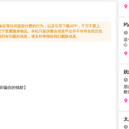
约
验证等任何提前付费的行为；以及引导下载APP，千万不要上
过于贵重随身物品。本站只提供整合信息平台并不对寻欢经历负
碰到有问题的信息，请及时举报给我们删除信息。
这
心
。
。
。
妩
。
朋
想诈骗你的钱财】
般
太