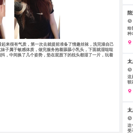
陪
给
种
看起来很有气质，第一次去就提前准备了情趣丝袜，洗完澡自己
这妹子属于敏感体质，做完服务抱着舔舔小乳头，下面就湿哒哒
颤抖，中间换了几个姿势，垫在屁股下的枕头都湿了一片，玩着
太
这
较
太
这
受