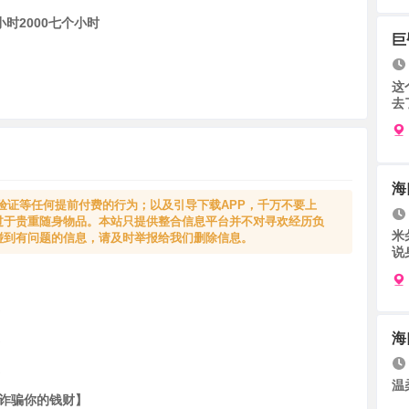
小时2000七个小时
巨
这
去
海
验证等任何提前付费的行为；以及引导下载APP，千万不要上
过于贵重随身物品。本站只提供整合信息平台并不对寻欢经历负
米
碰到有问题的信息，请及时举报给我们删除信息。
说
。
。
海
。
。
温
想诈骗你的钱财】