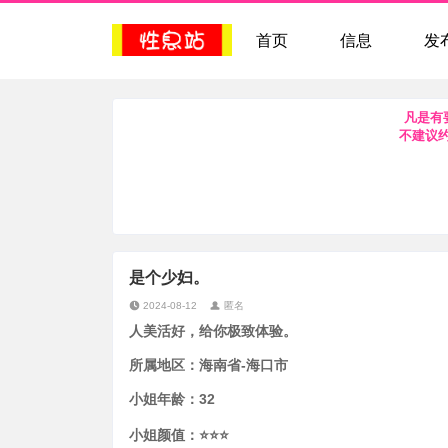
首页
信息
发
凡是有
不建议
是个少妇。
2024-08-12
匿名
人美活好，给你极致体验。
所属地区：
海南省-海口市
小姐年龄：
32
小姐颜值：
⭐⭐⭐