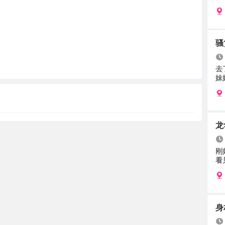
骚
去
妹
龙
刚
看
身