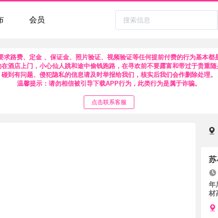
布
会员
要求路费、定金 、保证金、照片验证、视频验证等任何提前付费的行为基本都
约在酒店上门，小心仙人跳和途中偷钱跑路，在寻欢前不要露富和带过于贵重随
碰到有问题、侵犯隐私的信息请及时举报给我们，核实后我们会作删除处理。
温馨提示：请勿相信被引导下载APP行为，此类行为是属于诈骗。
点击联系客服
苏
年
材