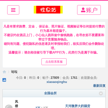
账户
凡是有要求路费、定金 、保证金、照片验证、视频验证等任何提前付费的
行为基本都是骗子。
不建议约在酒店上门，小心仙人跳和途中偷钱跑路，在寻欢前不要露富和
带过于贵重随身物品。
碰到有问题、侵犯隐私的信息请及时举报给我们，核实后我们会作删除处
理。
温馨提示：请勿相信被引导下载APP行为，此类行为是属于诈骗。
点击联系客服
论坛
今日:
0
|
昨日:
0
|
帖子:
27809
|
会员:
1761
|
欢迎新会员:
xiaoaoqinghu
最新回复
性
»
全国会所
凤
楼
天河微胖大奶骚货